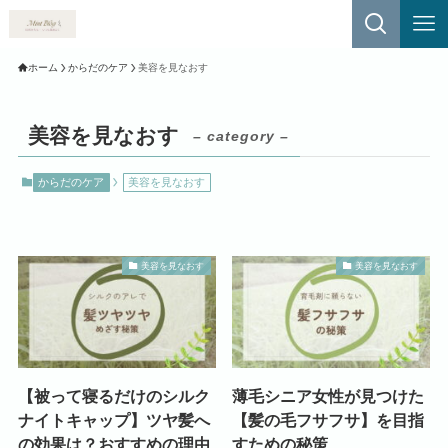
ホーム
からだのケア
美容を見なおす
美容を見なおす
– category –
からだのケア
美容を見なおす
美容を見なおす
美容を見なおす
【被って寝るだけのシルク
薄毛シニア女性が見つけた
ナイトキャップ】ツヤ髪へ
【髪の毛フサフサ】を目指
の効果は？おすすめの理由
すための秘策